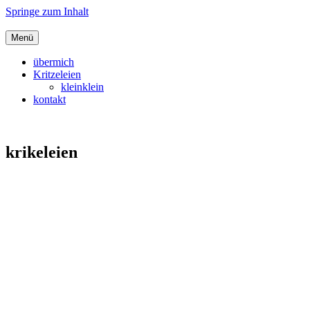
Springe zum Inhalt
Menü
Lilybeth
übermich
Kritzeleien
kleinklein
kontakt
krikeleien